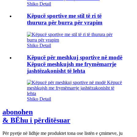
Shiko Detail
Këpucë sportive me stil të ri të
thurura për burra për vrapim
Shiko Detail
Këpucë për meshkuj sportive në modë
Këpucë meshkujsh me frymëmarrje
jashtëzakonisht të lehta
Shiko Detail
abonohen
& BËhu i përditësuar
Për pyetje në lidhje me produktet tona ose listën e çmimeve, ju