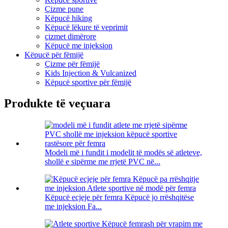
Çizme pune
Këpucë hiking
Këpucë lëkure të veprimit
çizmet dimërore
Këpucë me injeksion
Këpucë për fëmijë
Çizme për fëmijë
Kids Injection & Vulcanized
Këpucë sportive për fëmijë
Produkte të veçuara
Modeli më i fundit i modelit të modës së atleteve,
shollë e sipërme me rrjetë PVC në...
Këpucë ecjeje për femra Këpucë jo rrëshqitëse
me injeksion Fa...