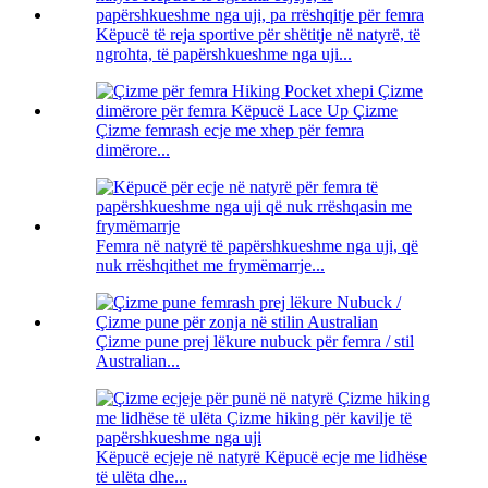
Këpucë të reja sportive për shëtitje në natyrë, të
ngrohta, të papërshkueshme nga uji...
Çizme femrash ecje me xhep për femra
dimërore...
Femra në natyrë të papërshkueshme nga uji, që
nuk rrëshqithet me frymëmarrje...
Çizme pune prej lëkure nubuck për femra / stil
Australian...
Këpucë ecjeje në natyrë Këpucë ecje me lidhëse
të ulëta dhe...