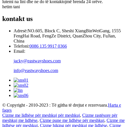
lutemi na lini dhe ne do të kontaktojmë brenda 24 orëve.
hetim tani
kontakt
us
Adresë:
NO.605, Block C, Sheshi XiangBinWeiGang, 1555
FengHai Road, FengZe District, QuanZhou City, FuJian,
China
Telefoni:
0086 135 9917 0366
Email:
jacky@eastwayshoes.com
info@eastwayshoes.com
© Copyright - 2010-2023 : Të gjitha të drejtat e rezervuara.
Harta e
faqes
Çizme me lidhëse për meshkuj për meshkuj
,
Çizme rastësore për
meshkuj me lidhëse
,
Çizme pune me lidhëse për meshkuj
,
Çizme me
lidhëse për meshkuj
,
Çizme hiking për meshkuj me lidhëse
,
Çizme