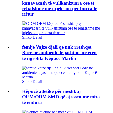
kanavacash të vullkanizuara ose të
rehatshme me injeksion për burra të
rritur
Shiko Detail
femije Vajze djali qe nuk rreshqet
Bore ne ambiente te jashtme qe ecen
te ngrohta Këpucë Martin
Shiko Detail
Këpucë atletike për meshkuj
OEM/ODM SMD që ajrosen me miza
të endura