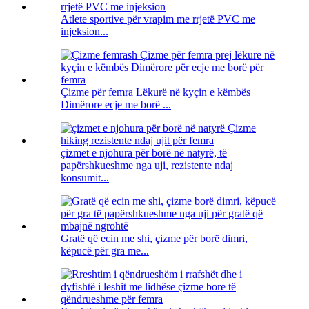
Atlete sportive për vrapim me rrjetë PVC me
injeksion...
Çizme për femra Lëkurë në kyçin e këmbës
Dimërore ecje me borë ...
çizmet e njohura për borë në natyrë, të
papërshkueshme nga uji, rezistente ndaj
konsumit...
Gratë që ecin me shi, çizme për borë dimri,
këpucë për gra me...