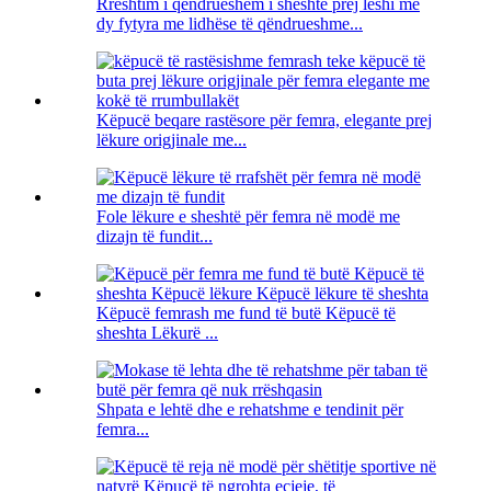
Rreshtim i qëndrueshëm i sheshtë prej leshi me
dy fytyra me lidhëse të qëndrueshme...
Këpucë beqare rastësore për femra, elegante prej
lëkure origjinale me...
Fole lëkure e sheshtë për femra në modë me
dizajn të fundit...
Këpucë femrash me fund të butë Këpucë të
sheshta Lëkurë ...
Shpata e lehtë dhe e rehatshme e tendinit për
femra...