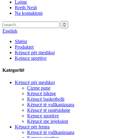
Lajme
Rreth Nesh
Na kontaktoni
English
Shtëpi
Produktet
Këpucë për meshkuj
Kepuce sportive
Kategoritë
Këpucë për meshkuj
Çizme pune
Këpucë hiking
Këpucë basketbolli
Këpucë të vullkanizuara
Këpucë të rastësishme
Kepuce sportive
Këpucë me injeksion
Këpucë për femra
Këpucë të vullkanizuara
Kepuce sportive