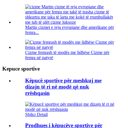
Martin çizmet e reja evropiane dhe amerikane për
femra...
Çizme femrash të modës me lidhëse Çizme për
femra në natyrë
Kepuce sportive
Këpucë sportive për meshkuj me
dizajn të ri në modë që nuk
rrëshqasin
Shiko Detail
Prodhues i këpucëve sportive për