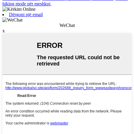
hiking mode për meshkuj
,
Dërgoni një email
WeChat
x