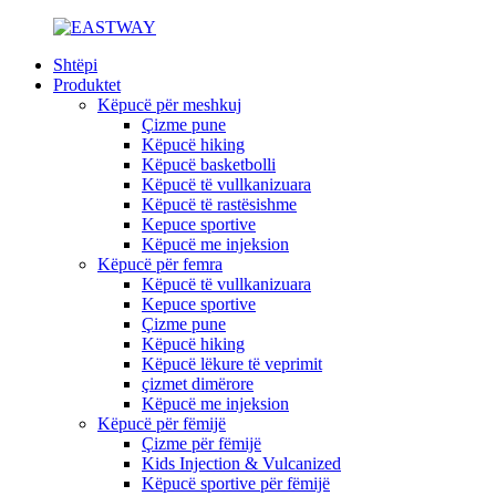
Shtëpi
Produktet
Këpucë për meshkuj
Çizme pune
Këpucë hiking
Këpucë basketbolli
Këpucë të vullkanizuara
Këpucë të rastësishme
Kepuce sportive
Këpucë me injeksion
Këpucë për femra
Këpucë të vullkanizuara
Kepuce sportive
Çizme pune
Këpucë hiking
Këpucë lëkure të veprimit
çizmet dimërore
Këpucë me injeksion
Këpucë për fëmijë
Çizme për fëmijë
Kids Injection & Vulcanized
Këpucë sportive për fëmijë